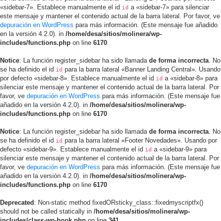
«sidebar-7». Establece manualmente el id
a «sidebar-7» para silenciar
id
este mensaje y mantener el contenido actual de la barra lateral. Por favor, ve
depuración en WordPress
para más información. (Este mensaje fue añadido
en la versión 4.2.0). in
/home/desa/sitios/molinera/wp-
includes/functions.php
on line
6170
Notice
: La función register_sidebar ha sido llamada
de forma incorrecta
. No
se ha definido el id
para la barra lateral «Banner Landing Central». Usando
id
por defecto «sidebar-8». Establece manualmente el id
a «sidebar-8» para
id
silenciar este mensaje y mantener el contenido actual de la barra lateral. Por
favor, ve
depuración en WordPress
para más información. (Este mensaje fue
añadido en la versión 4.2.0). in
/home/desa/sitios/molinera/wp-
includes/functions.php
on line
6170
Notice
: La función register_sidebar ha sido llamada
de forma incorrecta
. No
se ha definido el id
para la barra lateral «Footer Novedades». Usando por
id
defecto «sidebar-9». Establece manualmente el id
a «sidebar-9» para
id
silenciar este mensaje y mantener el contenido actual de la barra lateral. Por
favor, ve
depuración en WordPress
para más información. (Este mensaje fue
añadido en la versión 4.2.0). in
/home/desa/sitios/molinera/wp-
includes/functions.php
on line
6170
Deprecated
: Non-static method fixedORsticky_class::fixedmyscriptfx()
should not be called statically in
/home/desa/sitios/molinera/wp-
includes/class-wp-hook.php
on line
341