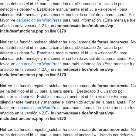
se ha definido el id
para la barra lateral «Destacado 1». Usando por
id
defecto «sidebar-4». Establece manualmente el id
a «sidebar-4» para
id
silenciar este mensaje y mantener el contenido actual de la barra lateral. Por
favor, ve
depuración en WordPress
para más información. (Este mensaje fue
añadido en la versión 4.2.0). in
/home/desa/sitios/molinera/wp-
includes/functions.php
on line
6170
Notice
: La función register_sidebar ha sido llamada
de forma incorrecta
. No
se ha definido el id
para la barra lateral «Destacado 2». Usando por
id
defecto «sidebar-5». Establece manualmente el id
a «sidebar-5» para
id
silenciar este mensaje y mantener el contenido actual de la barra lateral. Por
favor, ve
depuración en WordPress
para más información. (Este mensaje fue
añadido en la versión 4.2.0). in
/home/desa/sitios/molinera/wp-
includes/functions.php
on line
6170
Notice
: La función register_sidebar ha sido llamada
de forma incorrecta
. No
se ha definido el id
para la barra lateral «Destacado 3». Usando por
id
defecto «sidebar-6». Establece manualmente el id
a «sidebar-6» para
id
silenciar este mensaje y mantener el contenido actual de la barra lateral. Por
favor, ve
depuración en WordPress
para más información. (Este mensaje fue
añadido en la versión 4.2.0). in
/home/desa/sitios/molinera/wp-
includes/functions.php
on line
6170
Notice
: La función register_sidebar ha sido llamada
de forma incorrecta
. No
se ha definido el id
para la barra lateral «Landing 1». Usando por defecto
id