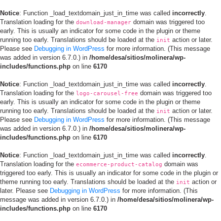
Notice
: Function _load_textdomain_just_in_time was called
incorrectly
.
Translation loading for the
domain was triggered too
download-manager
early. This is usually an indicator for some code in the plugin or theme
running too early. Translations should be loaded at the
action or later.
init
Please see
Debugging in WordPress
for more information. (This message
was added in version 6.7.0.) in
/home/desa/sitios/molinera/wp-
includes/functions.php
on line
6170
Notice
: Function _load_textdomain_just_in_time was called
incorrectly
.
Translation loading for the
domain was triggered too
logo-carousel-free
early. This is usually an indicator for some code in the plugin or theme
running too early. Translations should be loaded at the
action or later.
init
Please see
Debugging in WordPress
for more information. (This message
was added in version 6.7.0.) in
/home/desa/sitios/molinera/wp-
includes/functions.php
on line
6170
Notice
: Function _load_textdomain_just_in_time was called
incorrectly
.
Translation loading for the
domain was
ecommerce-product-catalog
triggered too early. This is usually an indicator for some code in the plugin or
theme running too early. Translations should be loaded at the
action or
init
later. Please see
Debugging in WordPress
for more information. (This
message was added in version 6.7.0.) in
/home/desa/sitios/molinera/wp-
includes/functions.php
on line
6170