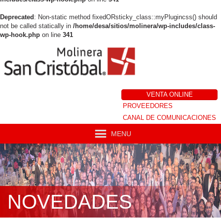
Deprecated
: Non-static method fixedORsticky_class::myPlugincss() should
not be called statically in
/home/desa/sitios/molinera/wp-includes/class-
wp-hook.php
on line
341
VENTA ONLINE
PROVEEDORES
CANAL DE COMUNICACIONES
MENU
NOVEDADES