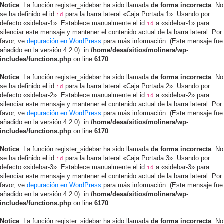
Notice
: La función register_sidebar ha sido llamada
de forma incorrecta
. No
se ha definido el id
para la barra lateral «Caja Portada 1». Usando por
id
defecto «sidebar-1». Establece manualmente el id
a «sidebar-1» para
id
silenciar este mensaje y mantener el contenido actual de la barra lateral. Por
favor, ve
depuración en WordPress
para más información. (Este mensaje fue
añadido en la versión 4.2.0). in
/home/desa/sitios/molinera/wp-
includes/functions.php
on line
6170
Notice
: La función register_sidebar ha sido llamada
de forma incorrecta
. No
se ha definido el id
para la barra lateral «Caja Portada 2». Usando por
id
defecto «sidebar-2». Establece manualmente el id
a «sidebar-2» para
id
silenciar este mensaje y mantener el contenido actual de la barra lateral. Por
favor, ve
depuración en WordPress
para más información. (Este mensaje fue
añadido en la versión 4.2.0). in
/home/desa/sitios/molinera/wp-
includes/functions.php
on line
6170
Notice
: La función register_sidebar ha sido llamada
de forma incorrecta
. No
se ha definido el id
para la barra lateral «Caja Portada 3». Usando por
id
defecto «sidebar-3». Establece manualmente el id
a «sidebar-3» para
id
silenciar este mensaje y mantener el contenido actual de la barra lateral. Por
favor, ve
depuración en WordPress
para más información. (Este mensaje fue
añadido en la versión 4.2.0). in
/home/desa/sitios/molinera/wp-
includes/functions.php
on line
6170
Notice
: La función register_sidebar ha sido llamada
de forma incorrecta
. No