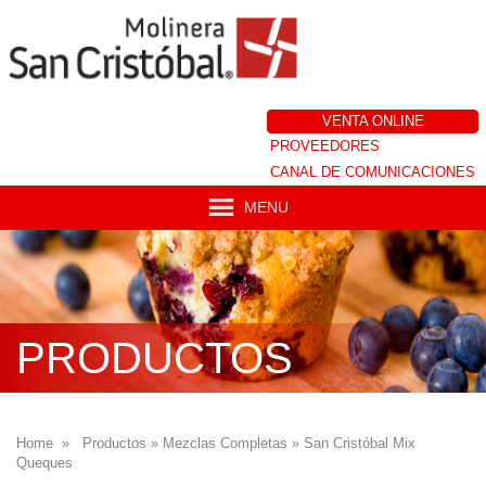
VENTA ONLINE
PROVEEDORES
CANAL DE COMUNICACIONES
MENU
PRODUCTOS
Home
»
Productos
»
Mezclas Completas
»
San Cristóbal Mix
Queques